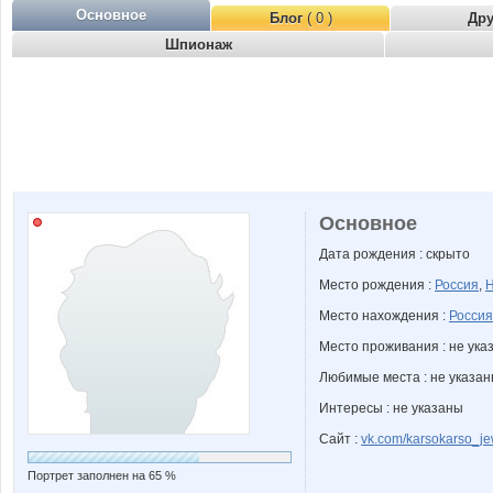
Основное
Блог
( 0 )
Др
Шпионаж
Основное
Дата рождения : скрыто
Место рождения :
Россия
,
Н
Место нахождения :
Россия
Место проживания : не ука
Любимые места : не указа
Интересы : не указаны
Сайт :
vk.com/karsokarso_je
Портрет заполнен на 65 %