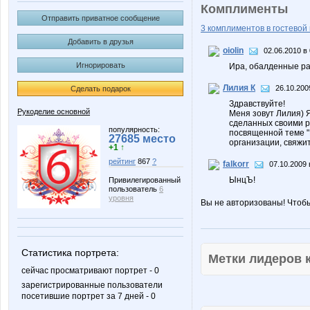
Комплименты
Отправить приватное сообщение
3 комплиментов в гостевой 
Добавить в друзья
oiolin
02.06.2010 в
Игнорировать
Ира, обалденные ра
Лилия К
26.10.200
Сделать подарок
Здравствуйте!
Рукоделие основной
Меня зовут Лилия) 
сделанных своими р
популярность:
посвященной теме "Н
27685 место
организации, свяжит
+1 ↑
рейтинг
867
?
falkorr
07.10.2009 
ЫнцЪ!
Привилегированный
пользователь
6
уровня
Вы не авторизованы! Чтоб
Статистика портрета:
Метки лидеров
сейчас просматривают портрет - 0
зарегистрированные пользователи
посетившие портрет за 7 дней - 0